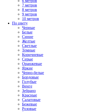
6 метров
7 метров
8 метров
9 метров
10 метров
По цвету
Черные
Белые
Синие
Желтые
Светлые
Темные
Коричневые
Серые
Оранжевые
Яркие
Черно-белые
Бордовые
Голубые
Венге
Зебрано
Красные
Салатовые
Бежевые
Розовые