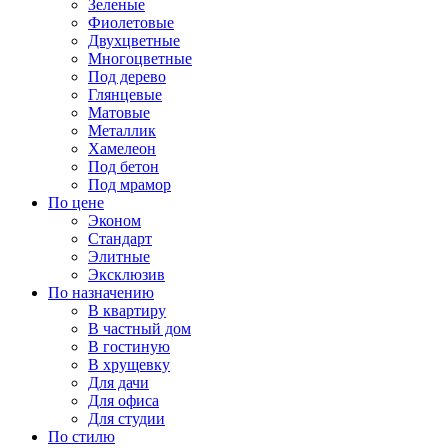
Зеленые
Фиолетовые
Двухцветные
Многоцветные
Под дерево
Глянцевые
Матовые
Металлик
Хамелеон
Под бетон
Под мрамор
По цене
Эконом
Стандарт
Элитные
Эксклюзив
По назначению
В квартиру
В частный дом
В гостиную
В хрущевку
Для дачи
Для офиса
Для студии
По стилю