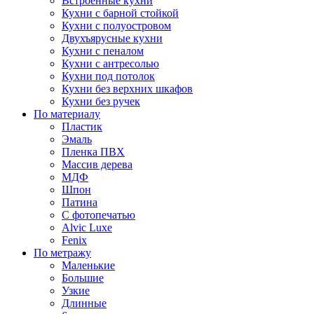
Встроенные кухни
Кухни с барной стойкой
Кухни с полуостровом
Двухъярусные кухни
Кухни с пеналом
Кухни с антресолью
Кухни под потолок
Кухни без верхних шкафов
Кухни без ручек
По материалу
Пластик
Эмаль
Пленка ПВХ
Массив дерева
МДФ
Шпон
Патина
С фотопечатью
Alvic Luxe
Fenix
По метражу
Маленькие
Большие
Узкие
Длинные