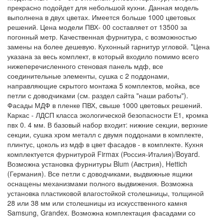
прекрасно подойдет для небольшой кухни. Данная модель
выполнена в двух цветах. Имеется больше 1000 цветовых
решений. Цена модели ПВХ- 00 составляет от 13500 за
погонный метр. Качественная фурнитура, с возможностью
замены на более дешевую. Кухонный гарнитур угловой. *Цена
указана за весь комплект, в который входило помимо всего
нижеперечисленного стеновая панель мдф, все
соединительные элементы, сушка с 2 поддонами,
направляющие скрытого монтажа 5 комплектов, мойка, все
петли с доводчиками (см. раздел сайта "наши работы").
Фасады МДФ в пленке ПВХ, свыше 1000 цветовых решений.
Каркас - ЛДСП класса экологической безопасности Е1, кромка
пвх 0. 4 мм. В базовый набор входит: нижние секции, верхние
секции, сушка хром металл с двумя поддонами в комплекте,
плинтус, цоколь из мдф в цвет фасадов - в комплекте. Кухня
комплектуется фурнитурой Firmax (Россия-Италия)/Boyard.
Возможна установка фурнитуры Blum (Австрия), Hettich
(Германия). Все петли с доводчиками, выдвижные ящики
оснащены механизмами полного выдвижения. Возможна
установка пластиковой влагостойкой столешницы, толщиной
28 или 38 мм или столешницы из искусственного камня
Samsung, Grandex. Возможна комплектация фасадами со